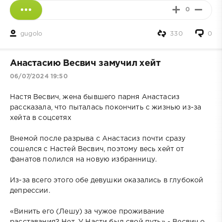
0
gugolo
330
0
Анастасию Весвич замучил хейт
06/07/2024 19:50
Настя Весвич, жена бывшего парня Анастасиз
рассказала, что пыталась покончить с жизнью из-за
хейта в соцсетях
Внемой после разрыва с Анастасиз почти сразу
сошелся с Настей Весвич, поэтому весь хейт от
фанатов полился на новую избранницу.
Из-за всего этого обе девушки оказались в глубокой
депрессии.
«Винить его (Лешу) за чужое проживание
расставания? Нет. У Насти был свой путь» - Весвич о