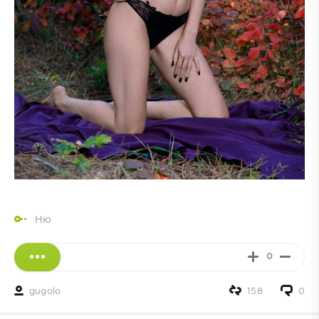
Ню
0
gugolo
158
0