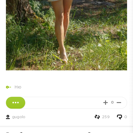
Ню
0
gugolo
259
0