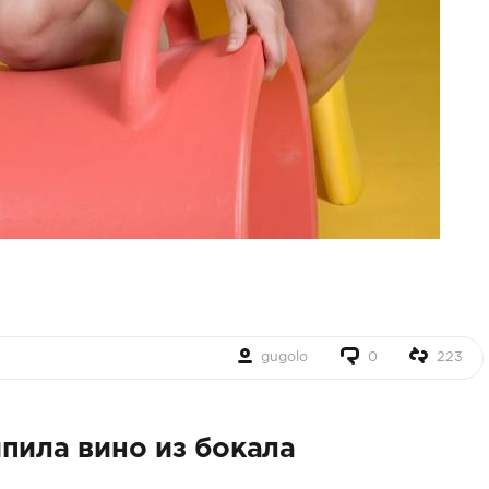
gugolo
0
223
пила вино из бокала