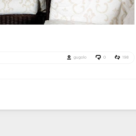
gugolo
0
198