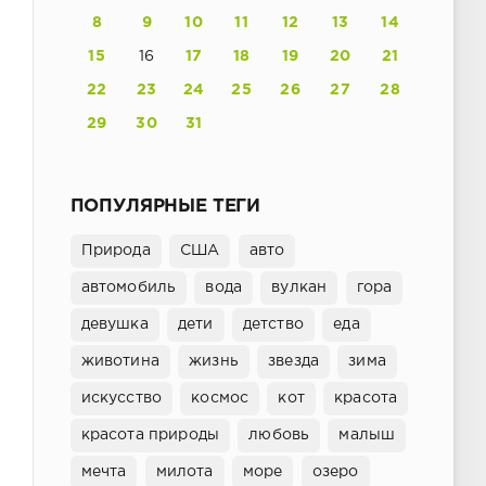
8
9
10
11
12
13
14
15
16
17
18
19
20
21
22
23
24
25
26
27
28
29
30
31
ПОПУЛЯРНЫЕ ТЕГИ
Природа
США
авто
автомобиль
вода
вулкан
гора
девушка
дети
детство
еда
животина
жизнь
звезда
зима
искусство
космос
кот
красота
красота природы
любовь
малыш
мечта
милота
море
озеро