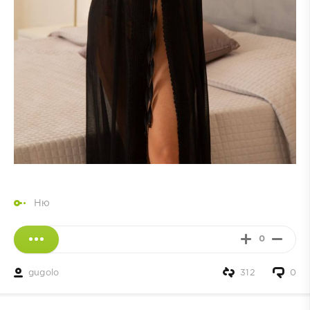
Ню
0
gugolo
312
0