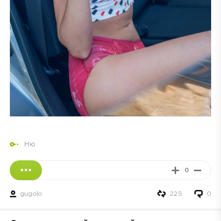
Ню
0
gugolo
225
0