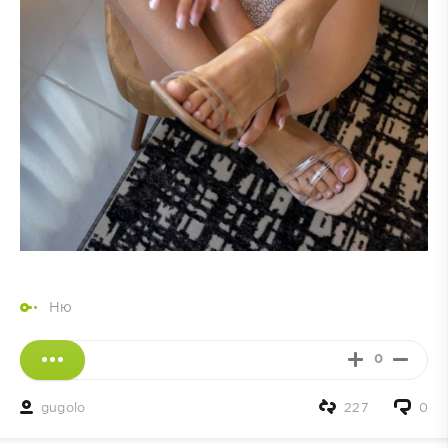
Ню
0
gugolo
227
0