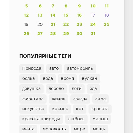
5
6
7
8
9
10
11
12
13
14
15
16
17
18
19
20
21
22
23
24
25
26
27
28
29
30
31
ПОПУЛЯРНЫЕ ТЕГИ
Природа
авто
автомобиль
белка
вода
время
вулкан
девушка
дерево
дети
еда
животина
жизнь
звезда
зима
искусство
космос
кот
красота
красота природы
любовь
малыш
мечта
молодость
море
мощь