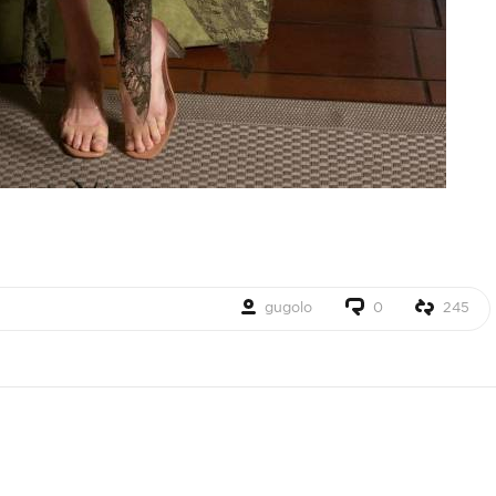
gugolo
0
245