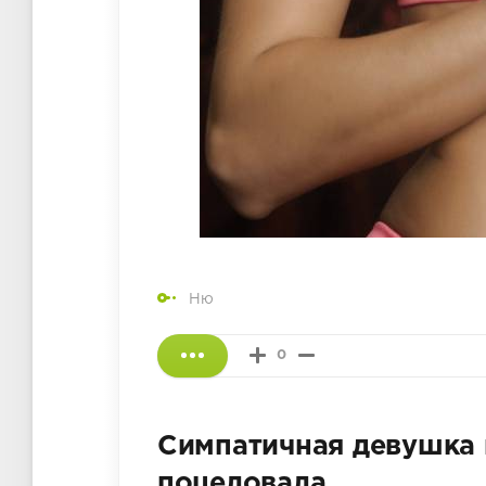
Ню
0
Симпатичная девушка 
поцеловала