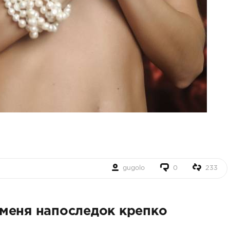
gugolo
0
233
меня напоследок крепко