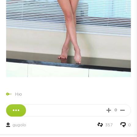
Ню
0
gugolo
357
0