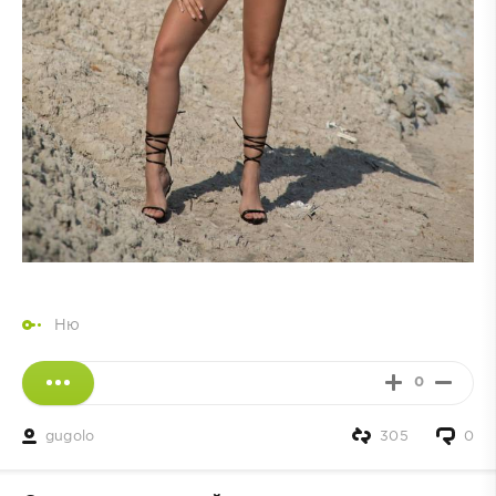
Ню
0
gugolo
305
0