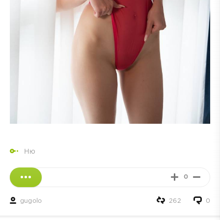
Ню
0
gugolo
262
0