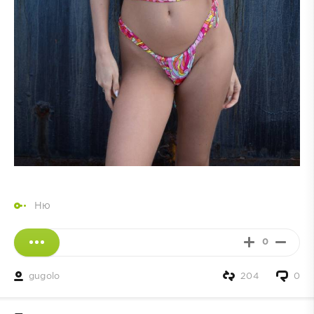
Ню
0
gugolo
204
0