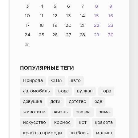
3
4
5
6
7
8
9
10
11
12
13
14
15
16
17
18
19
20
21
22
23
24
25
26
27
28
29
30
31
ПОПУЛЯРНЫЕ ТЕГИ
Природа
США
авто
автомобиль
вода
вулкан
гора
девушка
дети
детство
еда
животина
жизнь
звезда
зима
искусство
космос
кот
красота
красота природы
любовь
малыш