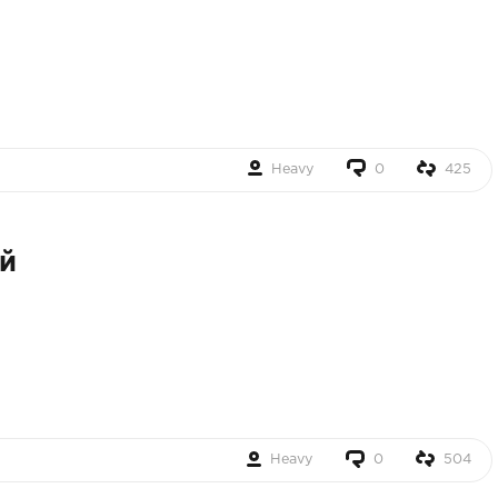
Heavy
0
425
й
Heavy
0
504