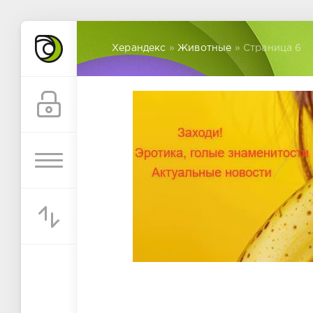
Херандекс
»
Животные
» Страница 6