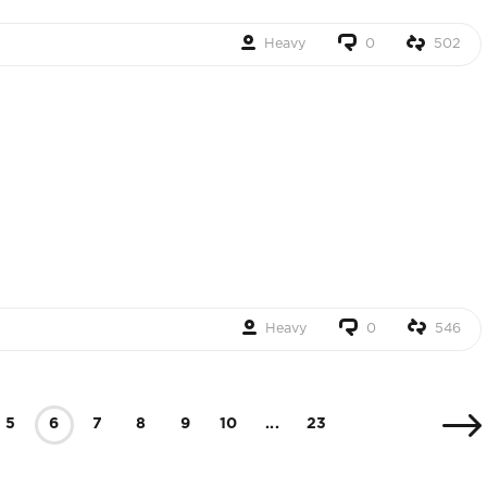
Heavy
0
502
Heavy
0
546
5
6
7
8
9
10
...
23