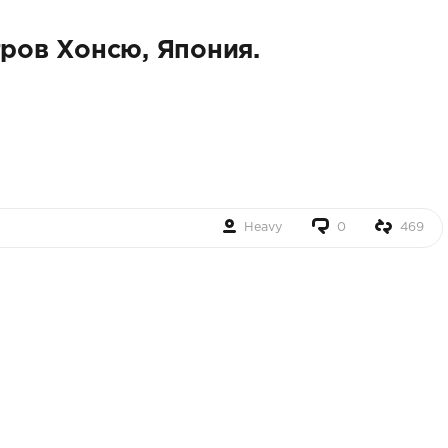
тров Хонсю, Япония.
Heavy
0
469