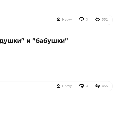
Heavy
0
552
едушки" и "бабушки"
Heavy
0
455