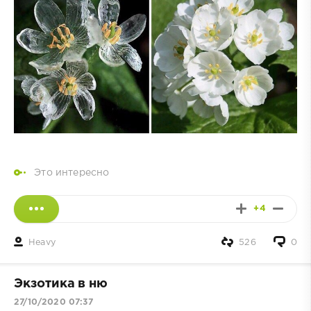
Это интересно
+4
Heavy
526
0
Экзотика в ню
27/10/2020 07:37