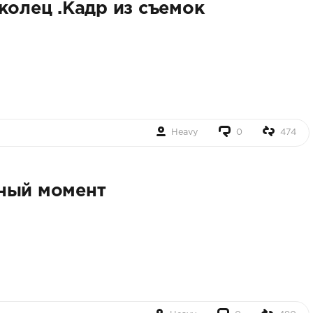
колец .Кадр из съемок
Heavy
0
474
ный момент