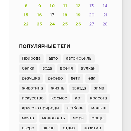
8
9
10
11
12
13
14
15
16
17
18
19
20
21
22
23
24
25
26
27
28
ПОПУЛЯРНЫЕ ТЕГИ
Природа
авто
автомобиль
белка
вода
время
вулкан
девушка
дерево
дети
еда
животина
жизнь
звезда
зима
искусство
космос
кот
красота
красота природы
любовь
малыш
мечта
молодость
море
мощь
озеро
океан
отдых
позитив