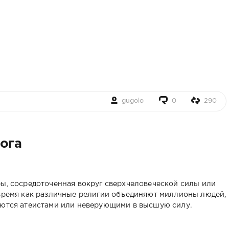
gugolo
0
290
ога
ры, сосредоточенная вокруг сверхчеловеческой силы или
 время как различные религии объединяют миллионы людей,
яются атеистами или неверующими в высшую силу.