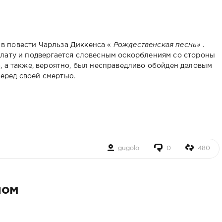
в повести Чарльза Диккенса «
Рождественская песнь»
.
плату и подвергается словесным оскорблениям со стороны
, а также, вероятно, был несправедливо обойден деловым
еред своей смертью.
gugolo
0
480
ном