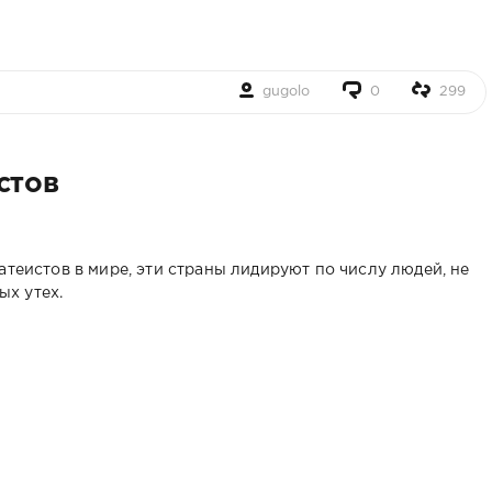
gugolo
0
299
стов
атеистов в мире, эти страны лидируют по числу людей, не
х утех.