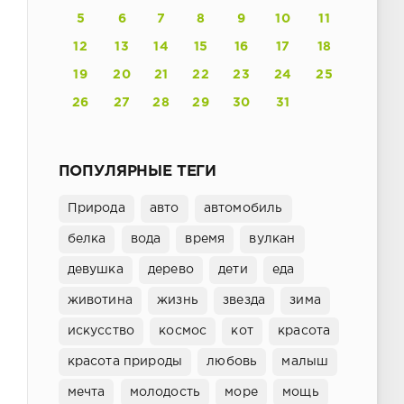
5
6
7
8
9
10
11
12
13
14
15
16
17
18
19
20
21
22
23
24
25
26
27
28
29
30
31
ПОПУЛЯРНЫЕ ТЕГИ
Природа
авто
автомобиль
белка
вода
время
вулкан
девушка
дерево
дети
еда
животина
жизнь
звезда
зима
искусство
космос
кот
красота
красота природы
любовь
малыш
мечта
молодость
море
мощь