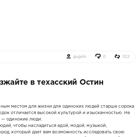
gugolo
0
322
зжайте в техасский Остин
асным местом для жизни для одиноких людей старше сорока
родок отличается высокой культурой и изысканностью. Не
я — одинокие люди.
дей, чтобы насладиться едой, модой, музыкой,
город, который дает вам возможность исследовать свою