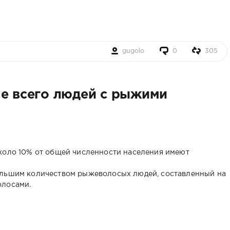
gugolo
0
305
ше всего людей с рыжими
около 10% от общей численности населения имеют
ольшим количеством рыжеволосых людей, составленный на
олосами.