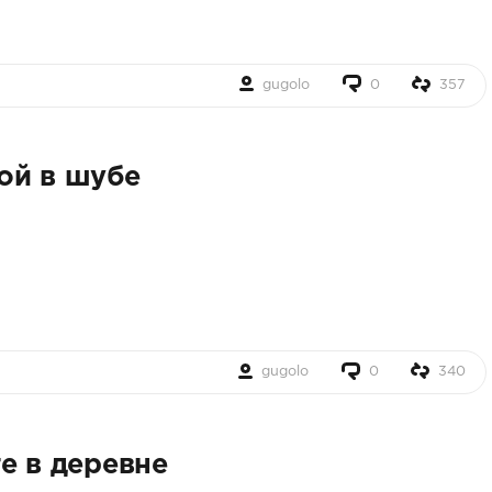
gugolo
0
357
ой в шубе
gugolo
0
340
е в деревне