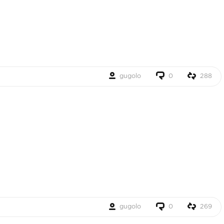
gugolo
0
288
gugolo
0
269