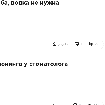
аба, водка не нужна
gugolo
1
716
юнинга у стоматолога