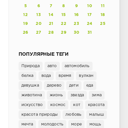
5
6
7
8
9
10
11
12
13
14
15
16
17
18
19
20
21
22
23
24
25
26
27
28
29
30
31
ПОПУЛЯРНЫЕ ТЕГИ
Природа
авто
автомобиль
белка
вода
время
вулкан
девушка
дерево
дети
еда
животина
жизнь
звезда
зима
искусство
космос
кот
красота
красота природы
любовь
малыш
мечта
молодость
море
мощь