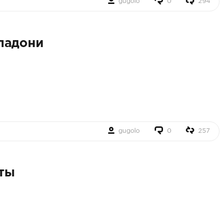
gugolo
0
294
ладони
gugolo
0
257
ты