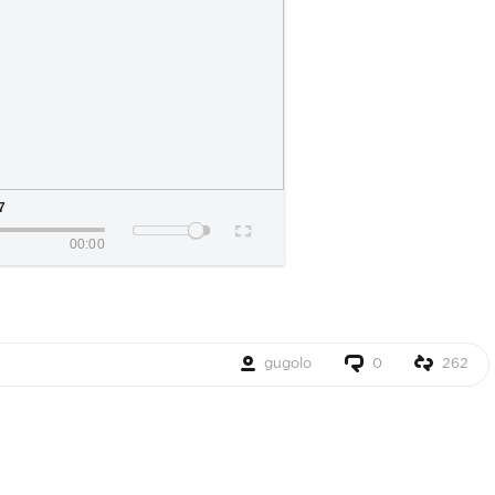
7
00:00
gugolo
0
262