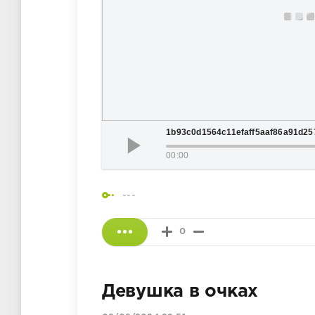
1b93c0d1564c11efaff5aaf86a91d25
00:00
---
0
Девушка в очках