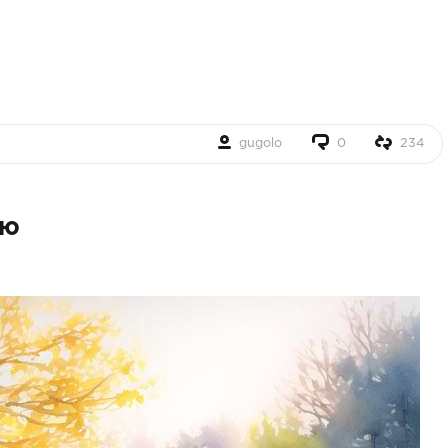
gugolo
0
234
ью