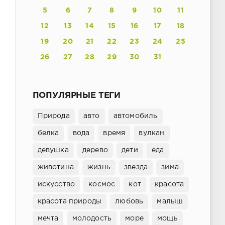
5
6
7
8
9
10
11
12
13
14
15
16
17
18
19
20
21
22
23
24
25
26
27
28
29
30
31
ПОПУЛЯРНЫЕ ТЕГИ
Природа
авто
автомобиль
белка
вода
время
вулкан
девушка
дерево
дети
еда
животина
жизнь
звезда
зима
искусство
космос
кот
красота
красота природы
любовь
малыш
мечта
молодость
море
мощь