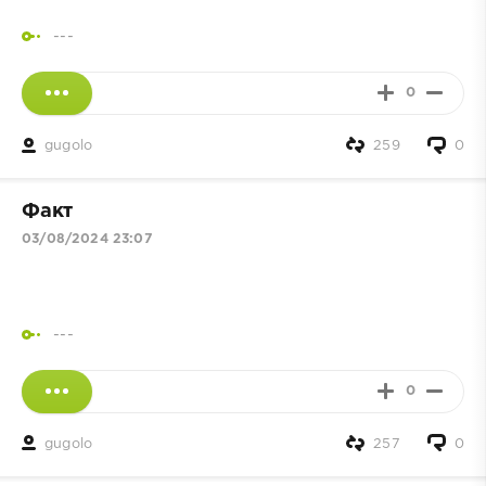
---
0
gugolo
259
0
Факт
03/08/2024 23:07
---
0
gugolo
257
0