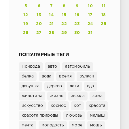
5
6
7
8
9
10
11
12
13
14
15
16
17
18
19
20
21
22
23
24
25
26
27
28
29
30
31
ПОПУЛЯРНЫЕ ТЕГИ
Природа
авто
автомобиль
белка
вода
время
вулкан
девушка
дерево
дети
еда
животина
жизнь
звезда
зима
искусство
космос
кот
красота
красота природы
любовь
малыш
мечта
молодость
море
мощь