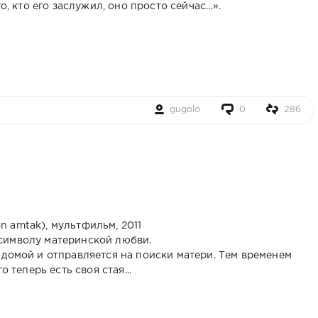
го, кто его заслужил, оно просто сейчас…».
gugolo
0
286
 amtak), мультфильм, 2011
символу материнской любви.
 домой и отправляется на поиски матери. Тем временем
о теперь есть своя стая...