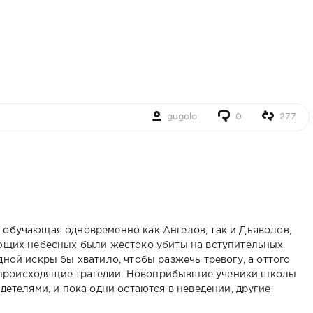
gugolo
0
277
 обучающая одновременно как Ангелов, так и Дьяволов,
ающих небесных были жестоко убиты на вступительных
ной искры бы хватило, чтобы разжечь тревогу, а оттого
происходящие трагедии. Новоприбывшие ученики школы
детелями, и пока одни остаются в неведении, другие