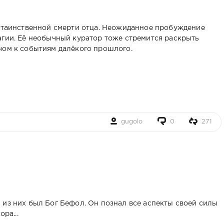
и таинственной смерти отца. Неожиданное пробуждение
агии. Её необычный куратор тоже стремится раскрыть
чом к событиям далёкого прошлого.
gugolo
0
271
 из них был Бог Бефол. Он познал все аспекты своей силы
ра...