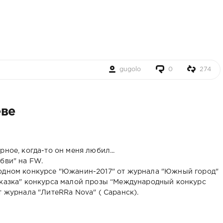
gugolo
0
274
еве
ное, когда-то он меня любил...
бви" на FW.
родном конкурсе "Южанин-2017" от журнала "Южный город"
Сказка" конкурса малой прозы “Международный конкурс
т журнала "ЛитеRRа Nova" ( Саранск).