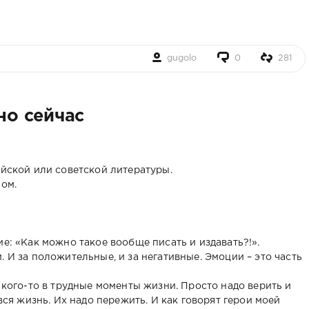
gugolo
0
281
но сейчас
ийской или советской литературы.
лом.
ие: «Как можно такое вообще писать и издавать?!».
. И за положительные, и за негативные. Эмоции – это часть
т кого-то в трудные моменты жизни. Просто надо верить и
 вся жизнь. Их надо пережить. И как говорят герои моей