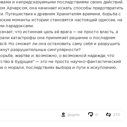
овами и непредсказуемыми последствиями своих действий.
ом Арчерсом, она начинает искать способы предотвратить
ти. Путешествие к древним Хранителям времени, борьба с
ские моменты истории становятся настоящей одиссее, на
ми парадоксами.
нает, что истинная цель её врага — не просто власть, а
грани катастрофы она принимает решение о последнем
всё. Но сможет ли она остановить саму себя и разрушить
никнут разрушительные сингулярности?
орьбе, жертве и, возможно, о возможной надежде, что
гство в будущее" — это не просто научно-фантастический
 о морали, последствиях выбора и пути к искуплению.
gugolo
0
270