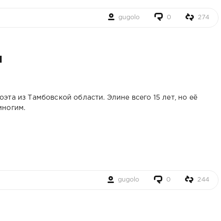
gugolo
0
274
ы
та из Тамбовской области. Элине всего 15 лет, но её
многим.
gugolo
0
244