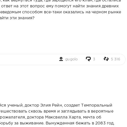
 как вернуться туда, где зародился его клан, где остались
ответ на этот вопрос ему помогут найти знания древних
 неведомым способом все-таки оказались на черном рынке
айти эти знания?
gugolo
3
5 316
ся ученый, доктор Элия Рейн, создает Темпоральный
тешествовать сквозь время и заглядывать в вероятные
рожелателя, доктора Максвелла Харта, мечта об
орьбу за выживание. Вынужденная бежать в 2083 год,