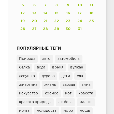
5
6
7
8
9
10
11
12
13
14
15
16
17
18
19
20
21
22
23
24
25
26
27
28
29
30
31
ПОПУЛЯРНЫЕ ТЕГИ
Природа
авто
автомобиль
белка
вода
время
вулкан
девушка
дерево
дети
еда
животина
жизнь
звезда
зима
искусство
космос
кот
красота
красота природы
любовь
малыш
мечта
молодость
море
мощь